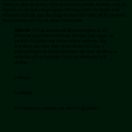
sänka en gåva till henne, helst silverpengar annars kommer man att
drabbas av olyckor enligt sägnen.Det finns även en stubbe eller
offerkast intill där man ska lägga en sten eller träbit på för att hedra
hennes minne och för att slippa vandra trött.
Hitta hit
: För att komma till Balzerjungfrun är det
lättast att utgå från Svartbergs fäbodar som ligger 28
km från Älvdalen rakt norrut utefter rotälven. Vid
Svartberg ska man följa Romboleden ca 2 km, i
stigkorsningen till balzers fäbodar står hon, det finns en
rastbänk och en gästbok. Leden är markerad och
skyltad.
Ledkarta
Ledskälet
En fundersam vandrare har skrivit i gästboken