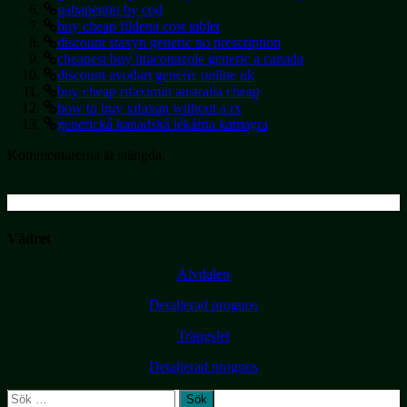
gabapentin by cod
buy cheap fildena cost tablet
discount staxyn generic no prescription
cheapest buy itraconazole generic a canada
discount avodart generic online uk
buy cheap rifaximin australia cheap
how to buy xifaxan without a rx
generická kanadská lékárna kamagra
Kommentarerna är stängda.
Vädret
Älvdalen
Detaljerad prognos
Trängslet
Detaljerad prognos
Sök