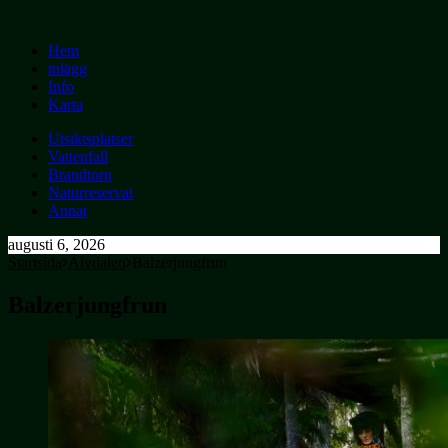
Hem
inlägg
Info
Karta
Utsiktsplatser
Vattenfall
Brandtorn
Naturreservat
Annat
augusti 6, 2026
Startsida
Älvdalen
Balzerjungfrun
Balzerjungfrun