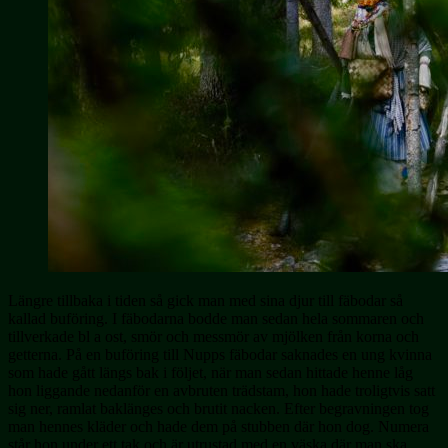
Längre tillbaka i tiden så gick man med sina djur till fäbodar så
kallad buföring. I fäbodarna bodde man sedan hela sommaren och
tillverkade bl a ost, smör och messmör av mjölken från korna och
getterna. På en buföring till Nupps fäbodar saknades en ung kvinna
som hade gått längs bak i följet, när man sedan hittade henne låg
hon liggande nedanför en avbruten trädstam, hon hade troligtvis satt
sig ner, ramlat baklänges och brutit nacken. Efter begravningen tog
man hennes kläder och hade dem på stubben där hon dog. Numera
står hon under ett tak och är utrustad med en väska där man ska