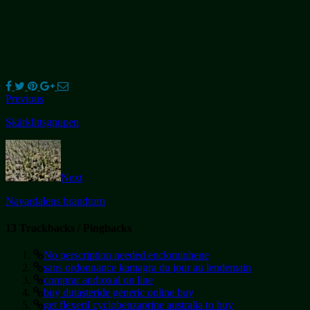
Previous
Skärklittsgnupen
Next
Navardalens brandtorn
13 Trackbacks / Pingbacks
No perscription needed enclomiphene
sans ordonnance kamagra du jour au lendemain
comprar androxal on line
buy dutasteride generic online buy
get flexeril cyclobenzaprine australia to buy