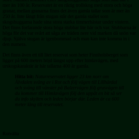
mer än 100 år. Reservatet är en riktig trollskog med stora och höga
granar, mellan granarna finns det även gamla tallar som är mer än
250 år. Inte långt från stugan står det gamla stallet som
skogshuggarna hade sina stora starka timmerhästar under vintern.
Det finns forfarande stora höga stubbar lite här och var. Stubbarna är
höga för det var svårt att såga av träden nere vid marken då snön var
djup. Själva stugan är igenbommad och man kan inte komma in i
den numera.
Det finns även ett till litet reservat som heter Finnholsberget som
ligger på 600 meters höjd längst upp efter himlavägen, med
urskogskaraktär är här tallarna 400 är gamla.
Hitta hit:
Naturreservatet ligger 23 km norr om
Älvdalen sväng av i Rot och följ vägen till Lillhärdal
och sväng till vänster på Balzervägen följ grusvägen till
du kommer till Himlavägen följ den uppåt en bit så ser
du info skylten och leden börjar där. Leden är ca 600
meter lång till reservatet.
Rotvälta