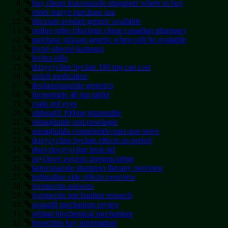
buy cheap itraconazole singapore where to buy
order staxyn purchase usa
discount avodart generic available
online order rifaximin cheap canadian pharmacy
purchase xifaxan generic when will be available
levné obecné kamagra
levitra pills
doxycycline hyclate 100 mg cap cost
zoloft medication
dexlansoprazole generico
furosemide 40 mg tablet
cialis red eyes
sildenafil 100mg pharmalife
sémaglutide oral posologie
semaglutida comprimido para que serve
doxycycline hyclate effects on period
does doxycycline treat std
acyclovir zovirax pronunciation
ketoconazole shampoo therapy overview
terbinafine side effects overview
ivermectin answers
ivermectin mechanism research
avanafil mechanism review
orlistat biochemical mechanism
bronchitis key information