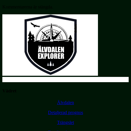
Kommentarerna är stängda.
Vädret
Älvdalen
Detaljerad prognos
Trängslet