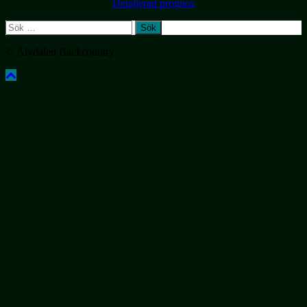
Detaljerad prognos
Sök
efter:
© Älvdalen Backcountry