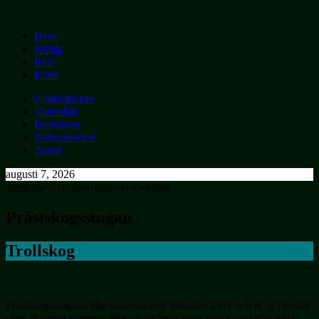
Hem
inlägg
Info
Karta
Utsiktsplatser
Vattenfall
Brandtorn
Naturreservat
Annat
augusti 7, 2026
Startsida
Älvdalen
Prästskogsstugan
Prästskogsstugan
Trollskog
Prästskogsstugans lilla naturreservat bildades 1961 och är 5,5 hektar
stort. Namnet kommer efter skogshuggarnas stuga som stått här i