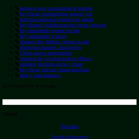
kamagra avec consultation dr gratuite
buy cheap enclomiphene generic real
purchase androxal lowest price viagra
buy flexeril cyclobenzaprine cheap from usa
buy dutasteride generic pricing
buy gabapentin without
cheapest buy fildena canada on sale
cheap itraconazole cheap prices
Cheap staxyn perscriptions
cheapest buy avodart generic efficacy
ordering rifaximin uk buy cheap
buy cheap xifaxan canada purchase
jaká je cena kamagra
Kommentarerna är stängda.
Vädret
Älvdalen
Detaljerad prognos