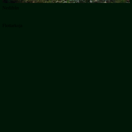
Nedifrån
Flottarkoja