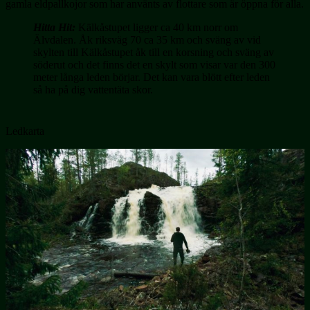
gamla eldpallkojor som har använts av flottare som är öppna för alla.
Hitta Hit:
Kälkåstupet ligger ca 40 km norr om
Älvdalen. Åk riksväg 70 ca 35 km och sväng av vid
skylten till Kälkåstupet åk till en korsning och sväng av
söderut och det finns det en skylt som visar var den 300
meter långa leden börjar. Det kan vara blött efter leden
så ha på dig vattentäta skor.
Ledkarta