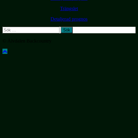
Trängslet
Detaljerad prognos
Sök
efter:
© Älvdalen Backcountry