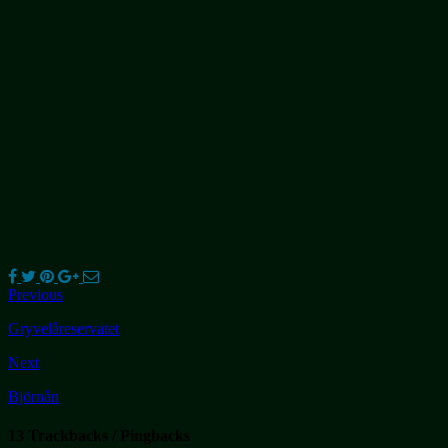
Previous
Gryvelåreservatet
Next
Björnån
13 Trackbacks / Pingbacks