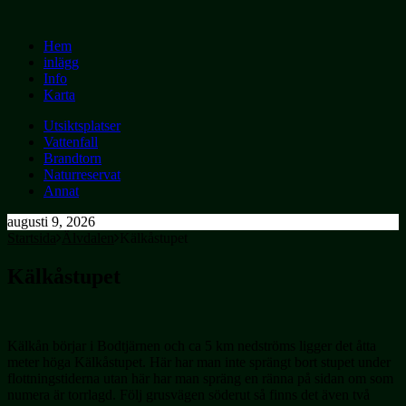
Hem
inlägg
Info
Karta
Utsiktsplatser
Vattenfall
Brandtorn
Naturreservat
Annat
augusti 9, 2026
Startsida
Älvdalen
Kälkåstupet
Kälkåstupet
Kälkån börjar i Bodtjärnen och ca 5 km nedströms ligger det åtta
meter höga Kälkåstupet. Här har man inte sprängt bort stupet under
flottningstiderna utan här har man spräng en ränna på sidan om som
numera är torrlagd. Följ grusvägen söderut så finns det även två