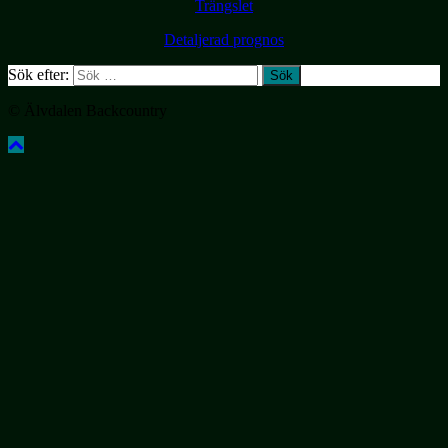
Trängslet
Detaljerad prognos
Sök efter:
© Älvdalen Backcountry