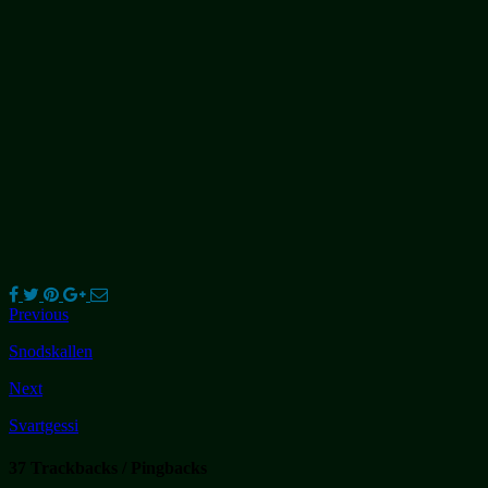
Previous
Snodskallen
Next
Svartgessi
37 Trackbacks / Pingbacks