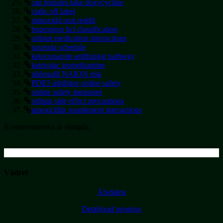
can females take doxycycline
cialis off label
minoxidil oral reddit
bupropion hcl classification
orlistat medication interactions
saxenda schedule
ketoconazole antifungal pathway
ketorolac tromethamine
sildenafil NAION risk
PDE5 inhibitor online safety
online safety measures
orlistat side effect precautions
amoxicillin supplement interactions
Kommentarerna är stängda.
Vädret
Älvdalen
Detaljerad prognos