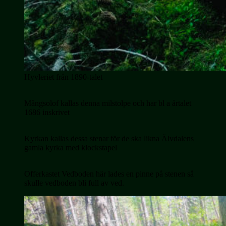
Hyvleriet från 1890-talet
Mångsolof kallas denna milstolpe och har bl a årtalet
1686 inskrivet
Kyrkan kallas dessa stenar för de ska likna Älvdalens
gamla kyrka med klockstapel
Offerkastet Vedboden här lades en pinne på stenen så
skulle vedboden bli full av ved.