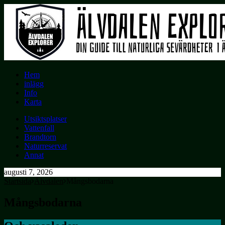
Hem
inlägg
Info
Karta
Utsiktsplatser
Vattenfall
Brandtorn
Naturreservat
Annat
augusti 7, 2026
Startsida
Älvdalen
Mångsbodarna
Mångsbodarna