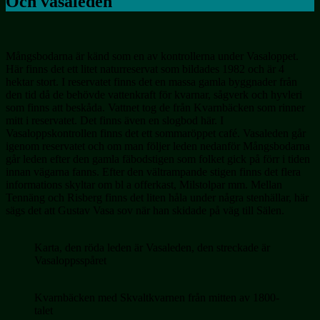
Och vasaleden
Mångsbodarna är känd som en av kontrollerna under Vasaloppet.
Här finns det ett litet naturreservat som bildades 1982 och är 4
hektar stort. I reservatet finns det en massa gamla byggnader från
den tid då de behövde vattenkraft för kvarnar, sågverk och hyvleri
som finns att beskåda. Vattnet tog de från Kvarnbäcken som rinner
mitt i reservatet. Det finns även en slogbod här. I
Vasaloppskontrollen finns det ett sommaröppet café. Vasaleden går
igenom reservatet och om man följer leden nedanför Mångsbodarna
går leden efter den gamla fäbodstigen som folket gick på förr i tiden
innan vägarna fanns. Efter den vältrampande stigen finns det flera
informations skyltar om bl a offerkast, Milstolpar mm. Mellan
Tennäng och Risberg finns det liten håla under några stenhällar, här
sägs det att Gustav Vasa sov när han skidade på väg till Sälen.
Karta, den röda leden är Vasaleden, den streckade är
Vasaloppsspåret
Kvarnbäcken med Skvaltkvarnen från mitten av 1800-
talet