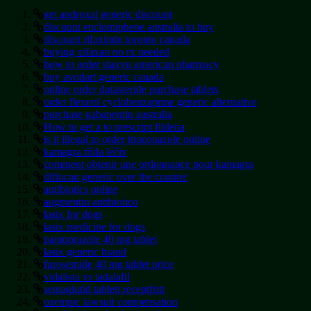
get androxal generic discount
discount enclomiphene australia to buy
discount rifaximin toronto canada
buying xifaxan no rx needed
how to order staxyn american pharmacy
buy avodart generic canada
online order dutasteride purchase tablets
order flexeril cyclobenzaprine generic alternative
purchase gabapentin australia
How to get a to prescript fildena
is it illegal to order itraconazole online
kamagra třída léčiv
comment obtenir une ordonnance pour kamagra
diflucan generic over the counter
antibiotics online
augmentin antibiotico
lasix for dogs
lasix medicine for dogs
pantoprazole 40 mg tablet
lasix generic brand
furosemide 40 mg tablet price
vidalista vs tadalafil
semaglutid tablett receptfritt
ozempic lawsuit compensation