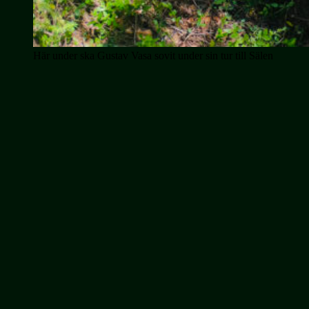
Här under ska Gustav Vasa sovit under sin tur till Sälen