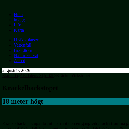
Hem
inlägg
Info
Karta
Utsiktsplatser
Vattenfall
Brandtorn
Naturreservat
Annat
augusti 9, 2026
Startsida
Älvdalens Skjutfält
Kräckelbäckstopet
Kräckelbäckstopet
18 meter högt
Kräckelbäcken stupar brant ner mot den en gång vilda och strömma ga
dammen! Kräcklelbäcks stopet (stop= stup på älvdalska) är det största, 