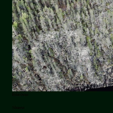
Från ovan
Söderut