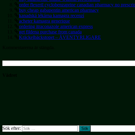
order flexeril cyclobenzaprine canadian pharmacy no prescri
buy cheap gabapentin american pharmacy
kanadská lékárna kamagra recenzí
acheter kamagra generique
ordering itraconazole american express
get fildena purchase from canada
Kräckelbäckstopet – ÄVENTYRLIGARE
Kommentarerna är stängda.
Vädret
Sök efter: