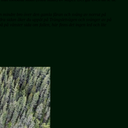
en mindre bro över den gamla fåran och sväng av norrut på
 andra sidan åker du uppåt på Trängsletvägen och svänger av på
på vänster sida om fallen, här finns det ingen led och lite