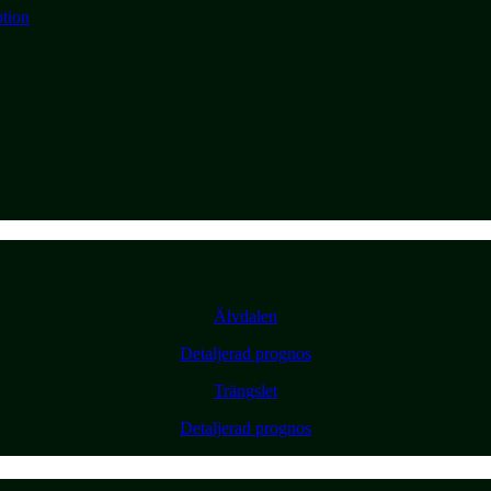
ption
Älvdalen
Detaljerad prognos
Trängslet
Detaljerad prognos