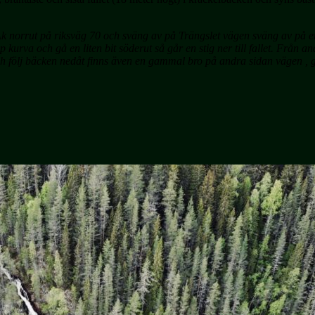
 Åk norrut på riksväg 70 och sväng av på Trängslet vägen sväng av på 
kurva och gå en liten bit söderut så går en stig ner till fallet. Från
h följ bäcken nedåt finns även en gammal bro på andra sidan vägen , gå 