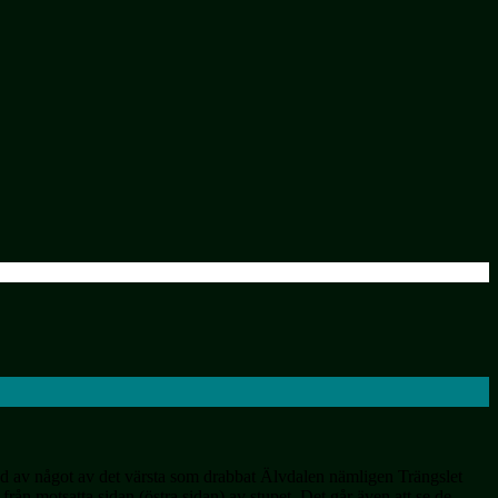
d av något av det värsta som drabbat Älvdalen nämligen Trängslet
från motsatta sidan (östra sidan) av stupet. Det går även att se de