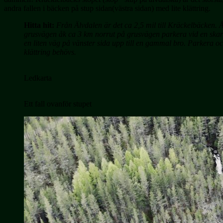
andra fallen i bäcken på stup sidan(västra sidan) med lite klättring.
Hitta hit:
Från Älvdalen är det ca 2,5 mil till Kräckelbäcken.
grusvägen åk ca 3 km norrut på grusvägen parkera vid en skarp 
en liten väg på vänster sida upp till en gammal bro. Parkera oc
klättring behövs.
Ledkarta
Ett fall ovanför stupet