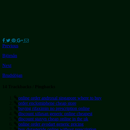
Previous
Björnån
Next
Brudslöjan
14 Trackbacks / Pingbacks
online order androxal singapore where to buy
order enclomiphene cheap store
buying rifaximin no prescription online
discount xifaxan generic online cheapest
discount staxyn cheap online in the uk
online order avodart generic pricing
buy dutasteride online without prescription