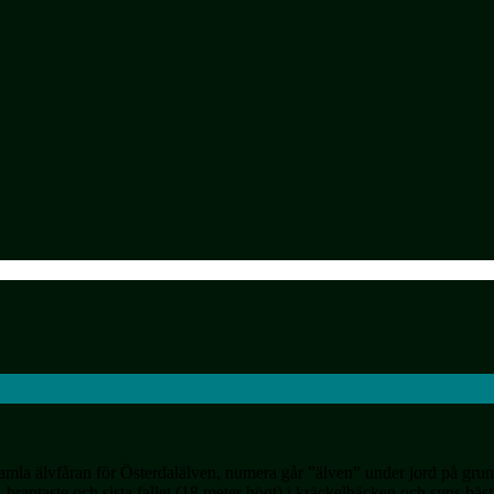
mla älvfåran för Österdalälven, numera går ”älven” under jord på grun
brantaste och sista fallet (18 meter högt) i kräckelbäcken och syns bäst 