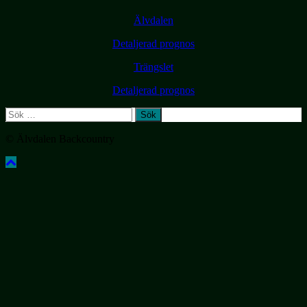
Älvdalen
Detaljerad prognos
Trängslet
Detaljerad prognos
Sök
efter:
© Älvdalen Backcountry