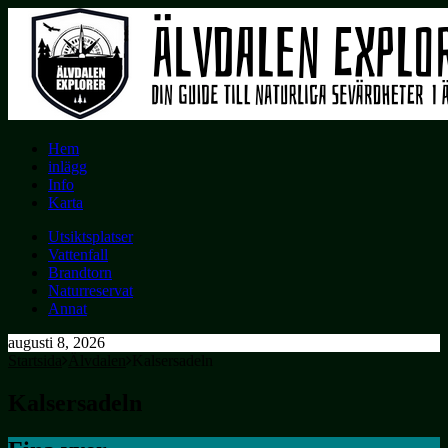
Hem
inlägg
Info
Karta
Utsiktsplatser
Vattenfall
Brandtorn
Naturreservat
Annat
augusti 8, 2026
Startsida
Älvdalen
Kalsersadeln
Kalsersadeln