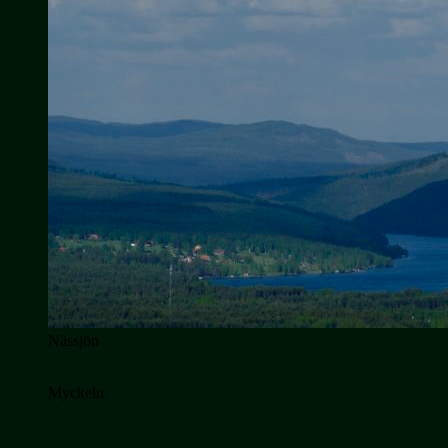
Nässjön
Myckeln