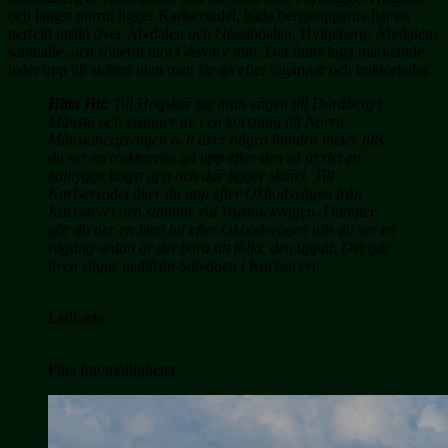
och längst norrut ligger Karlsersadel, båda bergstopparna har en
perfekt utsikt över Älvdalen och Nässjödalen, Hykjeberg, Älvdalens
samhälle, och söderut mot Gåsvarv mm. Det finns inga markerade
leder upp till skären utan man får gå efter rågångar och traktorleder.
Hitta Hit:
Till Högskär tar man vägen till Dåråberg i
Månsta och svänger av i en korsning till Norra
Månstabergsvägen och åker några hundra meter tills
du ser en traktorväg gå upp efter den så är det ett
kalhygge högst upp och där ligger skäret. Till
Karlsersadel åker du upp efter Okbodsvägen från
Karlsarvet och stannar vid Vajsbäckvägen. Därefter
går du ner en liten bit efter Okbodsvägen tills du ser en
rågång sedan är det bara att följa den uppåt. Det går
även stigar nedifrån Sälvägen i Karlsarvet.
Ledkarta
Fina fotomöjligheter