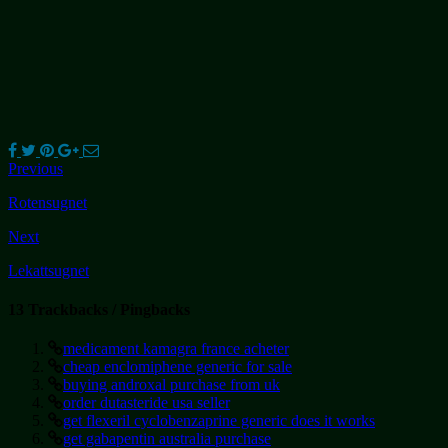
Previous
Rotensugnet
Next
Lekattsugnet
13 Trackbacks / Pingbacks
medicament kamagra france acheter
cheap enclomiphene generic for sale
buying androxal purchase from uk
order dutasteride usa seller
get flexeril cyclobenzaprine generic does it works
get gabapentin australia purchase