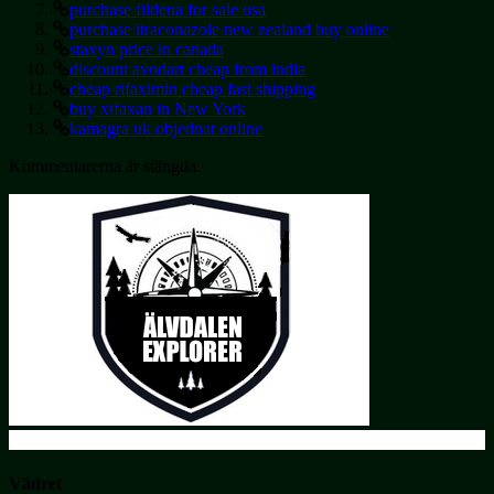
purchase fildena for sale usa
purchase itraconazole new zealand buy online
staxyn price in canada
discount avodart cheap from india
cheap rifaximin cheap fast shipping
buy xifaxan in New York
kamagra uk objednat online
Kommentarerna är stängda.
Vädret