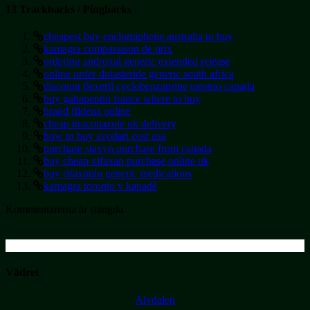
13 Trackbacks / Pingbacks
cheapest buy enclomiphene australia to buy
kamagra comparaison de prix
ordering androxal generic extended release
online order dutasteride generic south africa
discount flexeril cyclobenzaprine toronto canada
buy gabapentin france where to buy
brand fildena online
cheap itraconazole uk delivery
how to buy avodart cost usa
purchase staxyn purchase from canada
buy cheap xifaxan purchase online uk
buy rifaximin generic medications
kamagra toronto v kanadě
Kommentarerna är stängda.
Vädret
Älvdalen