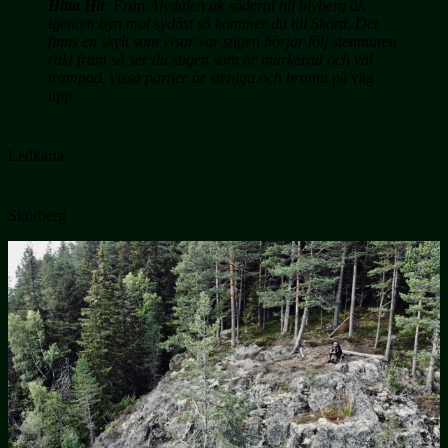
Hitta Hit
: Från Älvdalen åk söderut till blyberg åk
igenom byn mot sydöst så kommer du till Skord. Det
finns en skylt som visar var stigen börjar följ stenmuren
rakt fram så ser du stigen som är markerad och väl
trampad, vissa partier är steniga och branta
på väg
upp.
Ledkarta
Skorberg