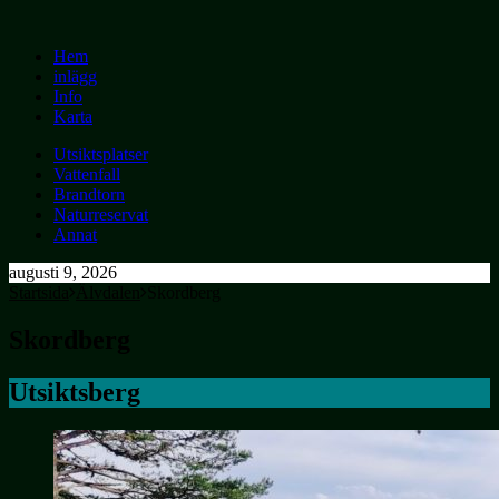
Hem
inlägg
Info
Karta
Utsiktsplatser
Vattenfall
Brandtorn
Naturreservat
Annat
augusti 9, 2026
Startsida
Älvdalen
Skordberg
Skordberg
Utsiktsberg