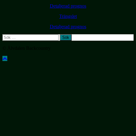
Detaljerad prognos
Trängslet
Detaljerad prognos
Sök
efter:
© Älvdalen Backcountry