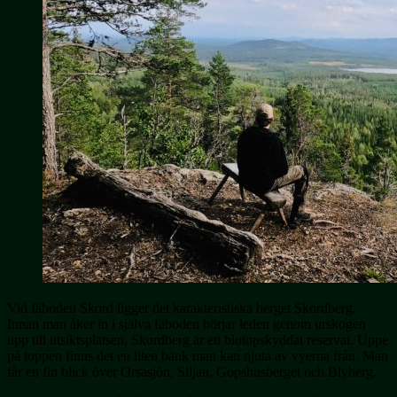
Vid fäboden Skord ligger det karakteristiska berget Skordberg.
Innan man åker in i själva fäboden börjar leden genom urskogen
upp till utsiktsplatsen, Skordberg är ett biotopskyddat reservat. Uppe
på toppen finns det en liten bänk man kan njuta av vyerna från. Man
får en fin blick över Orsasjön, Siljan, Gopshusberget och Blyberg.