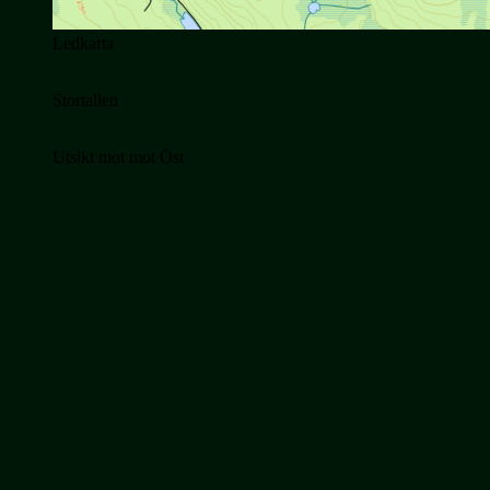
Ledkarta
Stortallen
Utsikt mot mot Öst