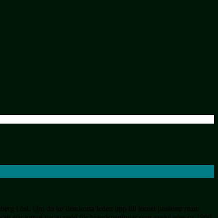
erg i öst. Om du tar den korta leden upp till tornet passerar man
ndes när tornet var avsedd för brandspaningar som avslutades ca 1960,