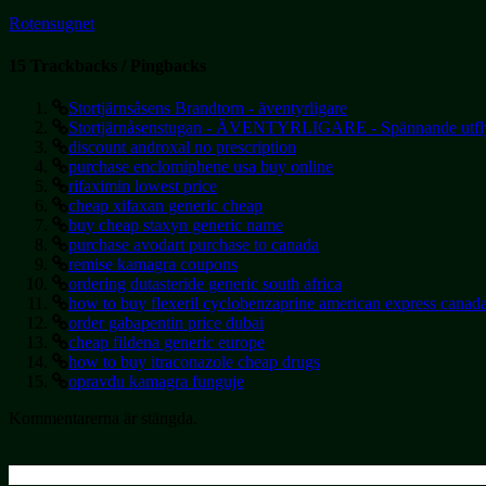
Rotensugnet
15 Trackbacks / Pingbacks
Stortjärnsåsens Brandtorn - äventyrligare
Stortjärnåsenstugan - ÄVENTYRLIGARE - Spännande utfly
discount androxal no prescription
purchase enclomiphene usa buy online
rifaximin lowest price
cheap xifaxan generic cheap
buy cheap staxyn generic name
purchase avodart purchase to canada
remise kamagra coupons
ordering dutasteride generic south africa
how to buy flexeril cyclobenzaprine american express canad
order gabapentin price dubai
cheap fildena generic europe
how to buy itraconazole cheap drugs
opravdu kamagra funguje
Kommentarerna är stängda.