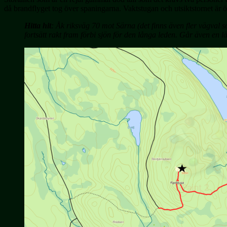
då brandflyget tog över spaningarna. Vaktstugan och utsiktstornet är 
Hitta hit
: Åk riksväg 70 mot Särna (det finns även fler vägval so
fortsätt rakt fram förbi sjön för den långa leden. Går även en