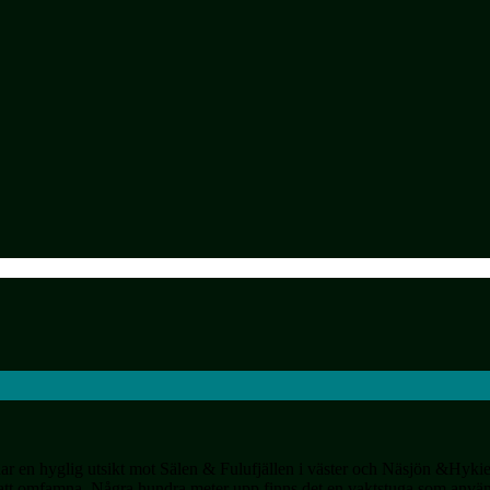
ar en hyglig utsikt mot Sälen & Fulufjällen i väster och Näsjön &Hykieb
r att omfamna. Några hundra meter upp finns det en vaktstuga som anvä