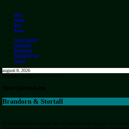
Hem
inlägg
Info
Karta
Utsiktsplatser
Vattenfall
Brandtorn
Naturreservat
Annat
augusti 8, 2026
Startsida
Älvdalen
Stortjärnsåsen
Stortjärnsåsen
Brandorn & Stortall
På Stortjärnsåsens topp står det ett brandtorn som byggdes 1912 och h
Stortallen som är en rejäl gammal död tall som det krävs två persone