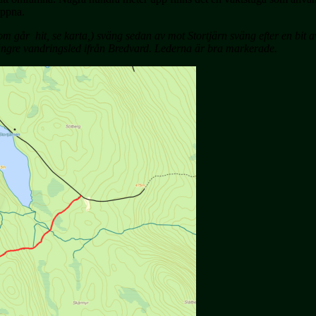
öppna.
m går hit, se karta,) sväng sedan av mot Stortjärn sväng efter en bit av 
 längre vandringsled ifrån Bredvard. Lederna är bra markerade.