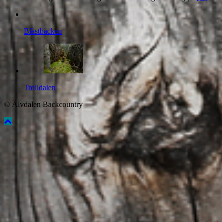
Blästbäcken
Trolldalen
© Älvdalen Backcountry