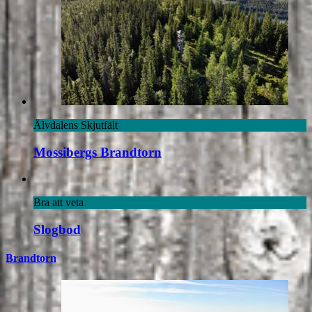
Älvdalens Skjutfält
Mossibergs Brandtorn
Bra att veta
Slogbod
Brandtorn