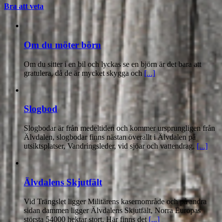
Bra att veta
Om du möter börn
Om du sitter i en bil och lyckas se en björn är det bara att
gratulera, då de är mycket skygga och
[...]
Slogbod
Slogbodar är från medeltiden och kommer ursprungligen från
Älvdalen, slogbodar finns nästan överallt i Älvdalen på
utsiktsplatser, Vandringsleder, vid sjöar och vattendrag,
[...]
Älvdalens Skjutfält
Vid Trängslet ligger Militärens kasernområde och på andra
sidan dammen ligger Älvdalens Skjutfält, Norra Europas
största 54000 hektar stort. Här finns det
[...]