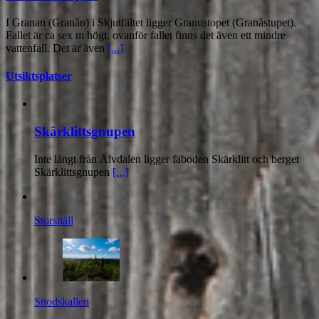
I Granan (Granån) i Skjutfältet ligger Granustopet (Granåstupet).
Fallet är ca sex m högt. ovanför fallet finns det även ett mindre
vattenfall. Det är även
[...]
Utsiktsplatser
Skärklittsgnupen
Inte långt från Älvdalen ligger fäboden Skärklitt och berget
Skärklittsgnupen
[...]
Storsnäll
Snodskallen