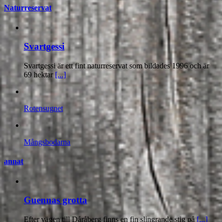
Naturreservat
Svartgessi
Svartgessi är ett fint naturreservat som bildades 1996 och är
69 hektar
[...]
Rotensugnet
Mångsbodarna
annat
Guennas grotta
Efter vägen till Dåråberg finns en fin slingrande stig på
[...]