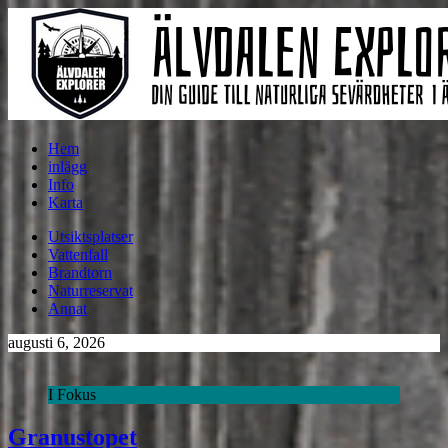
Hem
inlägg
Info
Karta
Utsiktsplatser
Vattenfall
Brandtorn
Naturreservat
Annat
augusti 6, 2026
I Fokus
Granustopet