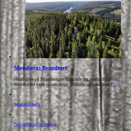
Mossibergs Brandtorn
Högt uppe på Mossibergets topp står det gamla förfallna
brandtornet samt en raststuga. Mossibergs brandtorn
[...]
Stortjärnsåsen
Navardalens brandtorn