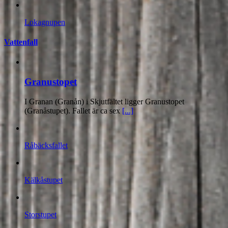
Lokagnupen
Vattenfall
Granustopet
I Granan (Granån) i Skjutfältet ligger Granustopet
(Granåstupet). Fallet är ca sex
[...]
Råbäcksfallet
Kälkåstupet
Storstupet