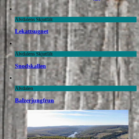
Älvdalens Skjutfält
Lekattsugnet
Älvdalens Skjutfält
Snodskallen
Älvdalen
Balzerjungfrun