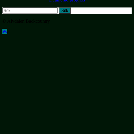
Sök
efter:
© Älvdalen Backcountry