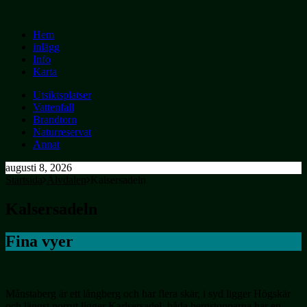
Hem
inlägg
Info
Karta
Utsiktsplatser
Vattenfall
Brandtorn
Naturreservat
Annat
augusti 8, 2026
Startsida
Älvdalen
Kalsersadeln
Kalsersadeln
Fina vyer
Månstaberg är ett långberg och har flera skär, i syd ligger Högskär
och längst norrut ligger Karlsersadel, båda bergstopparna har en