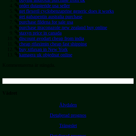
buying androxal purchase from uk
order dutasteride usa seller
get flexeril cyclobenzaprine generic does it works
get gabapentin australia purchase
purchase fildena for sale usa
purchase itraconazole new zealand buy online
staxyn price in canada
discount avodart cheap from india
cheap rifaximin cheap fast shipping
buy xifaxan in New York
kamagra uk objednat online
Kommentarerna är stängda.
Vädret
Älvdalen
Detaljerad prognos
Trängslet
Detaljerad prognos