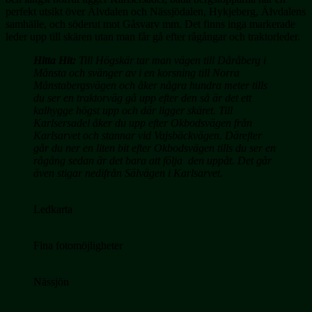
perfekt utsikt över Älvdalen och Nässjödalen, Hykjeberg, Älvdalens
samhälle, och söderut mot Gåsvarv mm. Det finns inga markerade
leder upp till skären utan man får gå efter rågångar och traktorleder.
Hitta Hit:
Till Högskär tar man vägen till Dåråberg i
Månsta och svänger av i en korsning till Norra
Månstabergsvägen och åker några hundra meter tills
du ser en traktorväg gå upp efter den så är det ett
kalhygge högst upp och där ligger skäret. Till
Karlsersadel åker du upp efter Okbodsvägen från
Karlsarvet och stannar vid Vajsbäckvägen. Därefter
går du ner en liten bit efter Okbodsvägen tills du ser en
rågång sedan är det bara att följa den uppåt. Det går
även stigar nedifrån Sälvägen i Karlsarvet.
Ledkarta
Fina fotomöjligheter
Nässjön