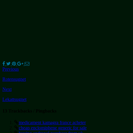
Previous
Rotensugnet
Next
Lekattsugnet
13 Trackbacks / Pingbacks
medicament kamagra france acheter
cheap enclomiphene generic for sale